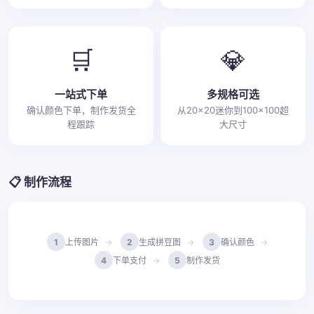
🛒
💎
一站式下单
多规格可选
确认颜色下单，制作发货全
从20×20迷你到100×100超
程跟踪
大尺寸
📋 制作流程
1
上传图片
2
生成拼豆图
3
确认颜色
4
下单支付
5
制作发货